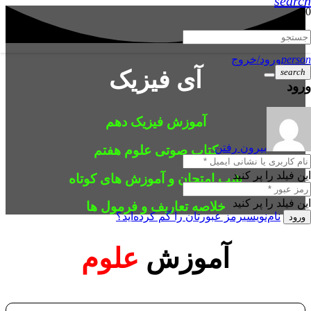
search
person
ورود/خروج
search
آی فیزیک
ورود
آموزش
فیزیک دهم
بیرون رفتن
کتاب صوتی
علوم هفتم
این فیلد را پر کنید
شب امتحان و
آموزش های کوتاه
این فیلد را پر کنید
خلاصه تعاریف و فرمول ها
نام‌نویسی
رمز عبورتان را گم کرده‌اید؟
ورود
آموزش
علوم