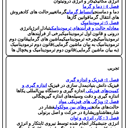
انرژی مکانیکی
کار و انرژی درونی
توان
فصل 4 : دما و گرما
دما و دماسنجی
انبساط گرمایی
گرما
تغییرحالت های کاده
روش
های انتقال گرما
قوانین گازها
فصل 5: ترمودینامیک
معادله حالت و فرآیندهای ترمودینامکی
تبادل انرژی
انرژی
درونی و قانون اول ترمودینامیک
برخی از فرآیندهای
ترمودینامیکی
چرخه ترمودینامیکی
ماشین های گرمایی
قانون دوم
ترمودینامیک به بیان ماشین گرمایی)
قانون دوم ترمودینامیک
(به بیان ماشین گرمایی)
قانون دوم ترمودینامیک و یخچال ها
تجربی
فصل 1: فیزیک و اندازه گیری
فیزیک دانش بنیادی
مدل سازی در فیزیک
اندازه گیری و
کمیت‌های فیزیکی
اندازه گیری و دستگاه بین‌المللی یکاها
اندازه گیری و دقت وسیله‌های اندازه گیری
چگالی
فصل 2: ویژگی های فیزیکی مواد
حالت‌های ماده
نیروهای بین مولکولی
فشار در
شاره‌ها
شناوری
شارۀ در حرکت و اصل برنولی
فصل 3 : کار، انرژی و توان
انرژی جنبشی
کار انجام شده توسط نیروی ثابت
کار و انرژی