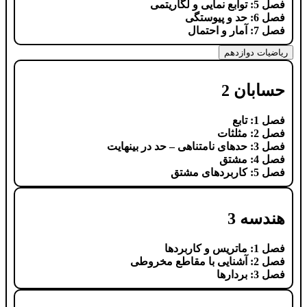
فصل 5: توابع نمایی و لگاریتمی
فصل 6: حد و پیوستگی
فصل 7: آمار و احتمال
ریاضیات دوازدهم
حسابان 2
فصل 1: تابع
فصل 2: مثلثات
فصل 3: حدهای نامتناهی – حد در بینهایت
فصل 4: مشتق
فصل 5: کاربردهای مشتق
هندسه 3
فصل 1: ماتریس و کاربردها
فصل 2: آشنایی با مقاطع مخروطی
فصل 3: بردارها