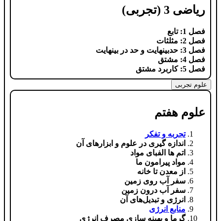
ریاضی 3 (تجربی)
فصل 1: تابع
فصل 2: مثلثات
فصل 3: حدبینهایت و حد در بینهایت
فصل 4: مشتق
فصل 5: کاربرد مشتق
علوم تجربی
علوم هفتم
تجربه و تفکر
اندازه گیری در علوم و ابزارهای آن
اتم ها الفبای مواد
مواد پیرامون ما
از معدن تا خانه
سفر آب روی زمین
سفر آب درون زمین
انرژی و تبدیل‌های آن
منابع انرژی
گرما و بهینه سازی مصرف انرژی