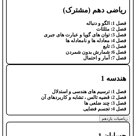
ریاضی دهم (مشترک)
فصل 1: الگو و دنباله
فصل 2: مثلثات
فصل 3: توان های گویا و عبارت های جبری
فصل 4: معادله ها و نامعادله ها
فصل 5: تابع
فصل 6: شمارش بدون شمردن
فصل 7: آمار و احتمال
هندسه 1
فصل 1: ترسیم های هندسی و استدلال
فصل 2: قضیه تالس ، تشابه و کاربردهای آن
فصل 3: چند ضلعی ها
فصل 4: تجسم فضایی
ریاضیات یازدهم
حسابان 1