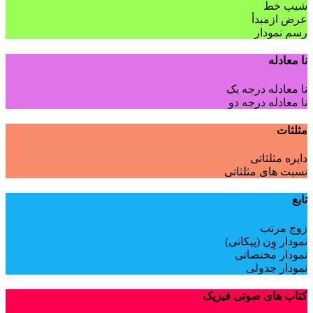
شیب خط
عرض ازمبدأ
رسم نمودار
نا معادله
نا معادله درجه یک
نا معادله درجه دو
مثلثات
دایره مثلثاتی
نسبت های مثلثاتی
تابع
زوج مرتب
نمودار وِن (پیکانی)
نمودار مختصاتی
نمودار جدولی
کتاب های صوتی فیزیک