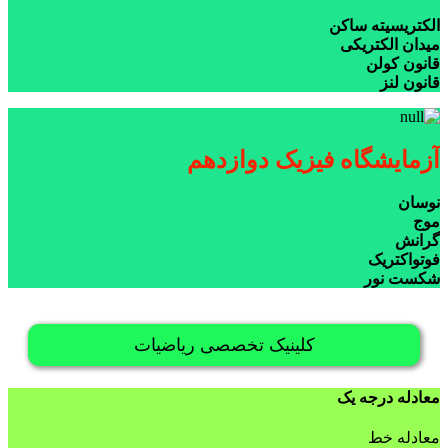
الکتریسیته ساکن
میدان الکتریکی
قانون کولن
قانون لنز
آزمایشگاه فیزیک دوازدهم
نوسان
موج
گرانش
فوتواکتریک
شکست نور
کلینیک تخصصی ریاضیات
معادله درجه یک
معادله خط