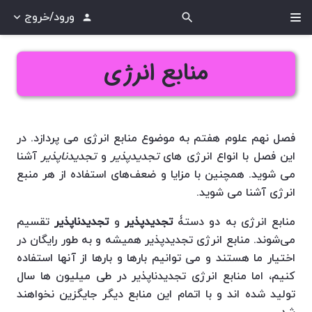
ورود/خروج
search
person
منابع انرژی
فصل نهم علوم هفتم به موضوع منابع انرژی می پردازد. در
این فصل با انواع انرژی های
تجدیدپذیر
و
تجدیدناپذیر
آشنا
می شوید. همچنین با مزایا و ضعف‌های استفاده از هر منبع
انرژی آشنا می شوید.
منابع انرژی به دو دستۀ
تجدیدپذیر
و
تجدیدناپذیر
تقسیم
می‌شوند. منابع انرژی تجدیدپذیر همیشه و به طور رایگان در
اختیار ما هستند و می توانیم بارها و بارها از آنها استفاده
کنیم، اما منابع انرژی تجدیدناپذیر در طی میلیون ها سال
تولید شده اند و با اتمام این منابع دیگر جایگزین نخواهند