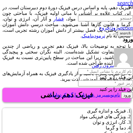
search
فیزیک دهم، پایه و اساس درس فیزیک دورۀ دوم دبیرستان است. در
این کتاب علاوه بر آشنایی با مبانی اولیه فیزیک، با مباحثی چون
چگالی، ویژگی‌های فیزیکی مواد،
فشار
و آثار آن، انرژی و توان،
گرما و قانون گازها آشنا می‌شوید. مباحث درسیِ دانش آموزان
person
ورود/خروج
رشته ریاضی، یک فصل بیشتر از دانش آموزان رشته تجربی است،
search
مبحثی به نام
ترمودینامیک
.
ورود
با توجه به توضیحات بالا، فیزیک دهم تجربی و ریاضی از چندین
مبحث متفاوت تشکیل شده‌است. البته نگران سختی و پیچیدگی
دروس نباشید، زیرا این مباحث در سطح پایین‌تری نسبت به فیزیکِ
سال‌های آینده طراحی شده است.
بیرون رفتن
با آی فیزیک همراه باشید و از یادگیری فیزیک به همراه آزمایش‌های
این فیلد را پر کنید
جذاب و فیلم‌های آموزشی لذت ببرید.
این فیلد را پر کنید
فیزیک دهم ریاضی
نام‌نویسی
رمز عبورتان را گم کرده‌اید؟
ورود
1. فیزیک و اندازه گیری
2. ویژگی های فیزیکی مواد
3. کار، انرژی و توان
4. دما و گرما