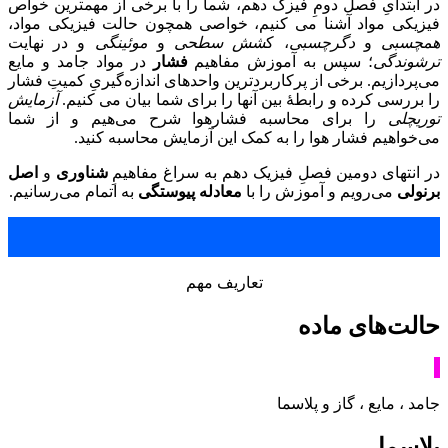
در ابتدایِ فصل دومِ فیزک دهم، شما را با برخی از مهمترین خواص
فیزیکی مواد آشنا می کنیم، خواصی همچون حالت فیزیکی مواد،
همچسبی
و
دگرچسبی
، ک
شش سطحی
و
موئینگی
و در نهایت
ترشوندگی
؛ سپس به آموزش مفاهیم
فشار
در مواد جامد و مایع
می‌پردازیم. برخی از پرکاربردترین واحدهای اندازه‌گیریِ کمیتِ فشار
را بررسی کرده و رابطۀ بین آنها را برای شما بیان می کنیم.
آزمایش
توریچلی
را برای محاسبه فشارهوا شرح می‌هیم و از شما
می‌خواهیم فشار هوا را به کمک این آزمایش محاسبه کنید.
در انتهای دومین فصلِ فیزیک دهم به سراغ مفاهیمِ
شناوری
و
اصل
برنولی
می‌رویم و آموزش را با
معادله پیوستگی
به اتمام می‌رسانیم.
تعاریف مهم
حالت‌های ماده
جامد ، مایع ، گاز و پلاسما
پلاسما