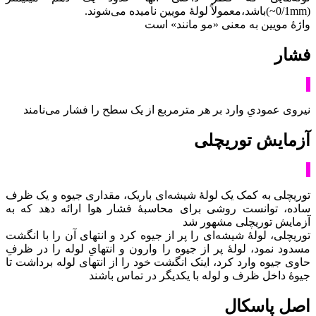
(0/1mm~)باشد،معمولاً لولۀ مویین نامیده می‌شوند.
واژۀ مویین به معنی «مو مانند» است
فشار
نیروی عمودیِ وارد بر هر مترمربع از یک سطح را فشار می‌نامند
آزمایش توریچلی
توریچلی به کمک یک لولۀ شیشه‌ای باریک، مقداری جیوه و یک ظرف
ساده، توانست روشی برای محاسبۀ فشار هوا ارائه دهد که به
آزمایش توریچلی مشهور شد
توریچلی، لولۀ شیشه‌ای را پر از جیوه کرد و انتهای آن را با انگشت
مسدود نمود، لولۀ پر از جیوه را وارون و انتهایِ لوله را در ظرفِ
حاوی جیوه وارد کرد، اینک انگشت خود را از انتهای لوله برداشت تا
جیوۀ داخل ظرف و لوله با یکدیگر در تماس باشند
اصل پاسکال