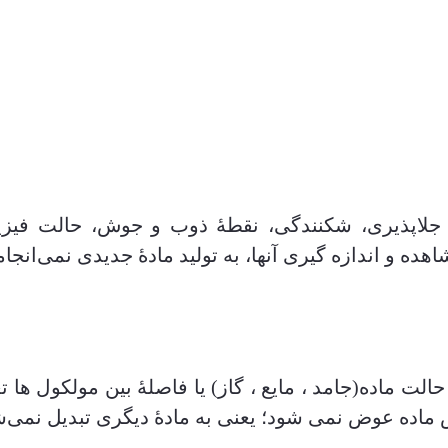
جلاپذیری، شکنندگی، نقطۀ ذوب و جوش، حالت فیزیکی
هده و اندازه گیری آنها، به تولید مادۀ جدیدی نمی‌انج
ت ماده(جامد ، مایع ، گاز) یا فاصلۀ بین مولکول ها تغی
ماده عوض نمی شود؛ یعنی به مادۀ دیگری تبدیل نمی‌شود