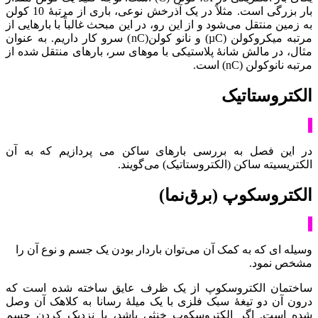
بار بزرگی است. مثلاً در یک آذرخش نوعی، باری از مرتبۀ 10 کولن
به زمین منتقل می‌شود و از این رو، در این مبحث غالباً با بارهایی از
مرتبه میکروکولن (µC) و نانو کولن(nC) سرو کار داریم. به عنوان
مثال، در مالش شانۀ پلاستیکی با موهای سر، بارهای منتقل شده از
مرتبه نانوکولن (nC) است.
الکتروستاتیک
در این فصل به بررسی بارهای ساکن می پردازیم که به آن
الکتریسیته ساکن (الکتروستاتیک) می‌گویند.
الکتروسکوپ (برق‌نما)
وسیله ای که به کمک آن می‌توان باردار بودن یک جسم و نوع آن را
مشخص نمود.
ساختمان الکتروسکوپ از یک ظرف عایق ساخته شده است که
درون آن دو تیغۀ سبک فلزی با یک میلۀ رسانا به کلاهک آن وصل
شده است. اگر الکتروسکوپ خنثی باشد، با نزدیک کردن جسم