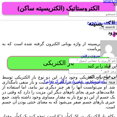
search
الکتروستاتیک (الکتریسیته ساکن)
الکتریسیته
person
ورود/خروج
search
ورود
واژۀ الکتریسیته از واژه یونانی الکترون گرفته شده است که به
معنای کهرباست
بیرون رفتن
بار الکتریکی
این فیلد را پر کنید
این فیلد را پر کنید
دو نوع بار الکتریکی وجود دارد. این دو نوع بار الکتریکی توسط
نام‌نویسی
رمز عبورتان را گم کرده‌اید؟
ورود
دانشمند آمریکایی بنیامین فرانکلین، بار مثبت و بار منفی نامگذاری
شد. او می‌توانست آنها را هر چیز دیگری نیز بنامد، اما استفاده از
علامت‌های جبری بجای نام‌های دیگر این مزیت را دارد که وقتی در
یک جسم از این دو نوع بار به مقدار مساوی وجود داشته باشد، جمع
جبری بارهای جسم صفر می‌شود که به معنای خنثی بودن آن جسم
است.
یکای بار الکتریکی در SI، کولُن (C) است. توجه کنید یک کولُن مقدار