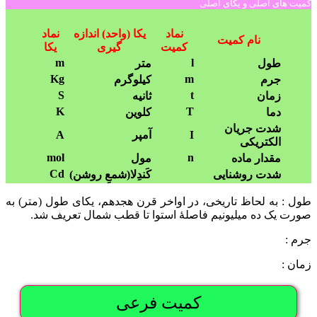
کمیت های اصلی و یکای اصلی
نماد
یکا (واحد) اندازه
نماد
نام کمیت
کمیت
گیری
یکا
m
l
طول
متر
Kg
m
جرم
کیلوگرم
S
t
زمان
ثانیه
K
T
دما
کلوین
شدت جریان
I
آمپر
A
الکتریکی
mol
n
مقدار ماده
مول
Cd
شدت روشنایی
کَندِلا(شمعِ روشن)
طول : به لحاظ تاریخی، در اواخر قرن هجدهم، یکای طول (متر) به
صورت یک ده میلیونیم فاصلۀ استوا تا قطب شمال تعریف شد.
جرم :
زمان :
کمیت‌ فرعی