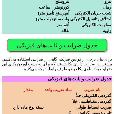
نیرو
نیروسنج
زمان
کورنومتر – ساعت
شدت جریان الکتریکی
آمپرسنج (آمپر متر)
اختلاف پتانسیل الکتریکی
ولت سنج (ولت متر)
مقاومت الکتریکی
اُهم متر
زاویه
نقاله
جدول ضرایب و ثابت‌های فیزیکی
برای بیان برخی از قوانین فیزیک، گاهی از ضرایبی استفاده می‌کنیم،
بیشتر این ضرایب دارای یکا هستند که برای به دست آوردن یکای این
ضرایب به تساوی یکا در دو طرف رابطه توجه می‌­کنیم.
جدول ضرایب و ثابت‌های فیزیکی
نام ضریب
نماد ضریب
واحد
مقدار
گذردهی الکتریکی خلأ
گذردهی مغناطیسی خلأ
ضریب انبساط طولی
بسته نوع ماده دارد
G
ثابت عمومی گرانش