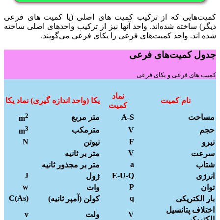
کمیت‌هایی که از ترکیب کمیت های اصلی (یا کمیت های فرعی
دیگر) ساخته شده­‌اند. واحد آنها نیز از ترکیب واحدهای اصلی ساخته
شده اند. واحد کمیت‌های فرعی را یکای فرعی می‌گویند.
جدول کمیت‌های فرعی
کمیت های فرعی و یکای فرعی
نماد
نام کمیت
یکا (واحد اندازه گیری)
نماد یکا
کمیت
2
مساحت
A-S
متر مربع
m
3
حجم
V
مترمکب
m
N
F
نیرو
نیوتن
V
سرعت
متر بر ثانیه
a
شتاب
متر بر مجذور ثانیه
J
E-U-Q
انرژی
ژول
w
P
توان
وات
C(As)
q
بار الکتریکی
کولن (آمپر ثانیه)
اختلاف پتانسیل
V
ولت
v
الکتریکی