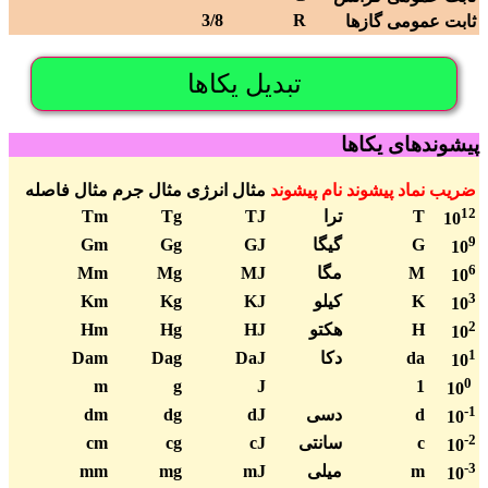
3/8
R
ثابت عمومی گازها
تبدیل یکاها
پیشوندهای یکاها
ضریب
نماد پیشوند
نام پیشوند
مثال انرژی
مثال جرم
مثال فاصله
12
T
ترا
TJ
Tg
Tm
10
9
G
گیگا
GJ
Gg
Gm
10
6
M
مگا
MJ
Mg
Mm
10
3
K
کیلو
KJ
Kg
Km
10
2
H
هکتو
HJ
Hg
Hm
10
1
da
دکا
DaJ
Dag
Dam
10
0
m
g
J
1
10
-1
d
دسی
dJ
dg
dm
10
-2
c
سانتی
cJ
cg
cm
10
-3
m
میلی
mJ
mg
mm
10