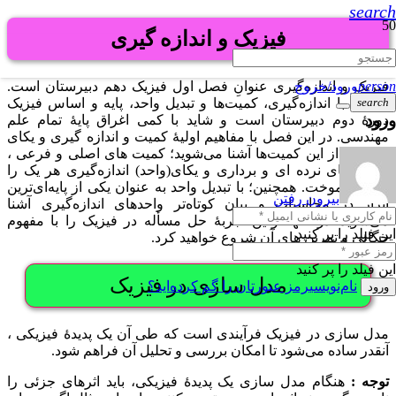
search
فیزیک و اندازه گیری
فیزیک و اندازه‌گیری عنوانِ فصل اول فیزیک دهم دبیرستان است.
person
ورود/خروج
آشنایی با اندازه‌گیری، کمیت‌ها و تبدیل واحد، پایه و اساس فیزیک
search
ورود
دورۀ دوم دبیرستان است و شاید با کمی اغراق پایۀ تمام علم
مهندسی. در این فصل با مفاهیم اولیۀ کمیت و اندازه گیری و یکای
هر کدام از این کمیت‌ها آشنا می‌شوید؛ کمیت های اصلی و فرعی ،
کمیت های نرده ای و برداری و یکای(واحد) اندازه‌گیری هر یک را
خواهید آموخت. همچنین؛ با تبدیل واحد به عنوان یکی از پایه‌ای‌ترین
بیرون رفتن
ابزار در محاسبات و بیان کوتاه‌تر واحدهای اندازه‌گیری آشنا
می‌شوید. در انتها اولین تجربۀ حل مسأله در فیزیک را با مفهوم
این فیلد را پر کنید
چگالی و تمرین های آن شروع خواهید کرد.
این فیلد را پر کنید
مدل سازی در فیزیک
نام‌نویسی
رمز عبورتان را گم کرده‌اید؟
ورود
مدل سازی در فیزیک فرآیندی است که طی آن یک پدیدۀ فیزیکی ،
آنقدر ساده می‌شود تا امکان بررسی و تحلیل آن فراهم شود.
توجه :
هنگام مدل سازی یک پدیدۀ فیزیکی، باید اثرهای جزئی را