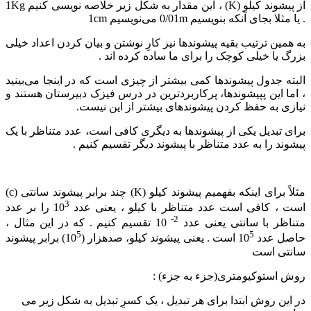
از پیشوند کیلو (K) ، این مقدار به شکل زیر خلاصه نویسی کنیم 1Kg
. یا مثلا بجای آنکه بنویسیم 0/01m می‌نویسیم 1cm
به همین ترتیب بقیه پیشوندها نیز کارِ نوشتن و بیان کردن اعداد خیلی
بزرگ یا خیلی کوچک را برای ما ساده کرده اند .
البته جدول پیشوندها کمی بیشتر از چیزی است که در اینجا می‌بینید
، اما این پپیشوندها، پرکاربردترین در درس فیزک دبیرستان هستند و
نیازی به حفظ کردن پیشوندهای بیشتر از این نیست.
برای تبدیل یکی از پیشوندها به دیگری کافی است، عدد متناظر با یک
پیشوند را به عدد متناظر با پیشوند دیگر تقسیم کنیم .
مثلاً برای اینکه بفهمیم پیشوند کیلو (K) چند برابر پیشوند سانتی (c)
3
است ، کافی است عدد متناظر با کیلو ، یعنی عدد 10
را بر عدد
2-
متناظر با سانتی یعنی عدد
10 تقسیم کنیم . که در این مثال ،
5
5
حاصل عدد 10
است . یعنی پیشوند کیلو، صدهزار (10
) برابر پیشوند
سانتی است
روش استوکیومتری(جزء به جزء) :
در این روش ابتدا برای هر تبدیل ، یک کسرِ تبدیل به شکل زیر می