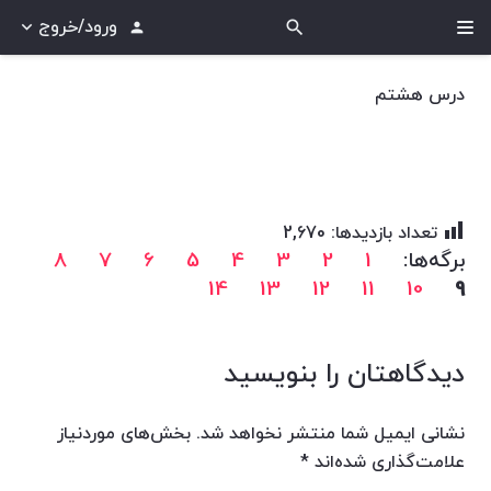
ورود/خروج
search
person
درس هشتم
تعداد بازدیدها:
2,670
برگه‌ها:
1
2
3
4
5
6
7
8
14
13
12
11
10
9
دیدگاهتان را بنویسید
نشانی ایمیل شما منتشر نخواهد شد.
بخش‌های موردنیاز
علامت‌گذاری شده‌اند
*