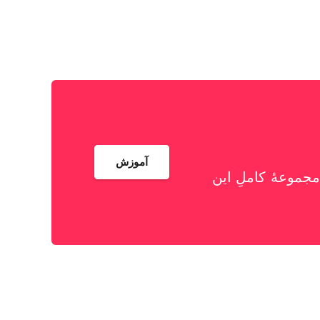
آموزش
موعۀ کاملِ این