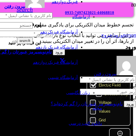
فیزیک دوازدهم
بیرون رفتن
search
0935-7497423
021-44068810
آزمایشگاه
این فیلد را پر کنید
تجسم خطوط میدان الکتریکی برای یادگیری مفهوم میدان الکتریکی و
آزمایشگاه فیزیک دهم
person
ورود/خروج
در این آزمایش می توانید با انتخاب نوعِ بار الکتریکی، میدان ایجاد شد
search
از بارها، اثر آن را در تغییر میدان الکتریکی ببینید.
این فیلد را پر کنید
ورود
آزمایشگاه فیزیک یازدهم
نام‌نویسی
رمز عبورتان را گم ک
ورود
آزمایشگاه فیزیک دوازدهم
بیرون رفتن
آزمایشگاه شیمی
این فیلد را پر کنید
زبان انگلیسی
این فیلد را پر کنید
نام‌نویسی
رمز عبورتان را گم کرده‌اید؟
ورود
مجله
دانلود کتب درسی