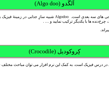
اَلگُدو (Algo doo)
اَلگُدو (Algo doo) یک شرکت ارائه دهندۀ خدماتِ شبیه سازی و طراح
 چرخ‌دنده ها با یکدیگر ترکیب نمایید و … .
کِروکودیل (Crocodile)